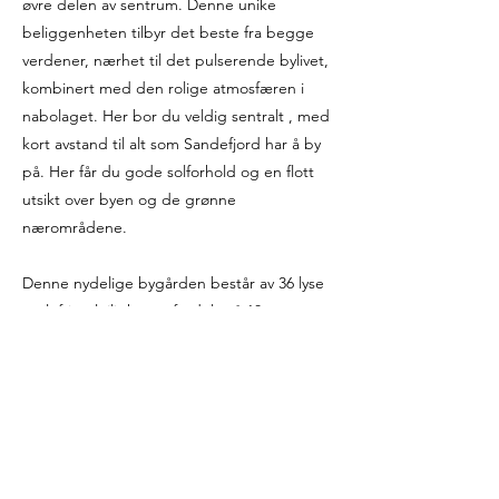
øvre delen av sentrum. Denne unike
beliggenheten tilbyr det beste fra begge
verdener, nærhet til det pulserende bylivet,
kombinert med den rolige atmosfæren i
nabolaget. Her bor du veldig sentralt , med
kort avstand til alt som Sandefjord har å by
på. Her får du gode solforhold og en flott
utsikt over byen og de grønne
nærområdene.
Denne nydelige bygården består av 36 lyse
og luftige leiligheter, fordelt på 18
leilighetstyper.
Galleri