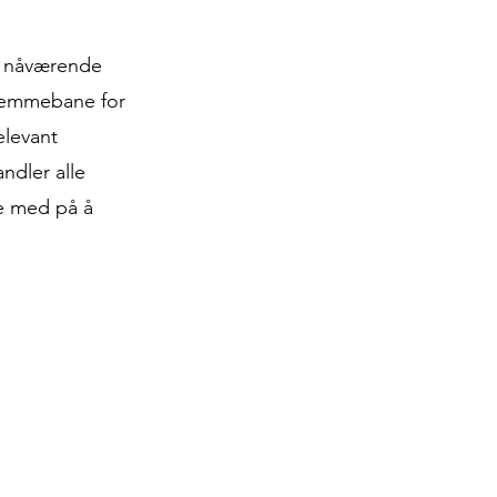
g nåværende
hjemmebane for
elevant
ndler alle
re med på å