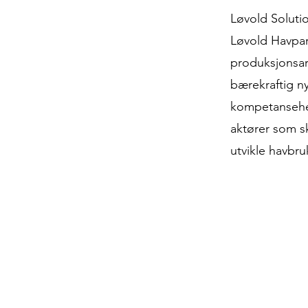
Løvold Soluti
Løvold Havpar
produksjonsar
bærekraftig ny
kompetansehev
aktører som s
utvikle havbr