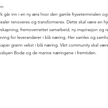
on:
k går inn i en ny æra hvor den gamle fryseterminalen o
ealer renoveres og transformeres. Dette skal være en 
skapning, fremoverrettet samarbeid, ny inspirasjon og r
ing for leverandører i blå næring. Her samles og samha
kaper grønn vekst i blå næring. Vårt community skal væ
uksbyen Bodø og de marine næringene i fremtiden.