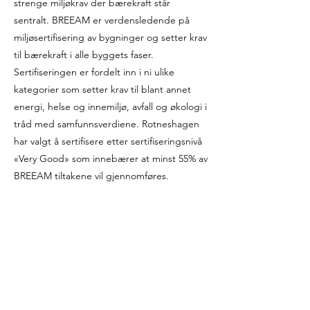
strenge miljøkrav der bærekraft står
sentralt. BREEAM er verdensledende på
miljøsertifisering av bygninger og setter krav
til bærekraft i alle byggets faser.
Sertifiseringen er fordelt inn i ni ulike
kategorier som setter krav til blant annet
energi, helse og innemiljø, avfall og økologi i
tråd med samfunnsverdiene. Rotneshagen
har valgt å sertifisere etter sertifiseringsnivå
«Very Good» som innebærer at minst 55% av
BREEAM tiltakene vil gjennomføres.
Rotneshagen trinn 3 blir bygget med
energiklasse A.
Galleri